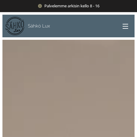
Palvelemme arkisin kello 8 - 16
Sähkö Lux