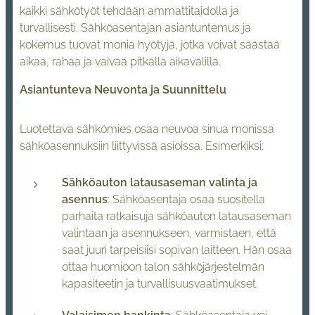
kaikki sähkötyöt tehdään ammattitaidolla ja
turvallisesti. Sähköasentajan asiantuntemus ja
kokemus tuovat monia hyötyjä, jotka voivat säästää
aikaa, rahaa ja vaivaa pitkällä aikavälillä.
Asiantunteva Neuvonta ja Suunnittelu
Luotettava sähkömies osaa neuvoa sinua monissa
sähköasennuksiin liittyvissä asioissa. Esimerkiksi:
Sähköauton latausaseman valinta ja
asennus
: Sähköasentaja osaa suositella
parhaita ratkaisuja sähköauton latausaseman
valintaan ja asennukseen, varmistaen, että
saat juuri tarpeisiisi sopivan laitteen. Hän osaa
ottaa huomioon talon sähköjärjestelmän
kapasiteetin ja turvallisuusvaatimukset.