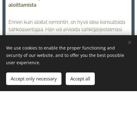
aloittamista
Ennen kuin aloitat remontin, on hyvä idea konsultoida
sähköasentajaa. Hän voi arvioida sähköjärjestelmäsi
nykyisen kunnon ja suunnitella tarvittavat muutokset ja
päivitykset. Tämä voi auttaa välttämään yllätyksiä ja
We use cookies to enable the proper functioning and
varmistamaan, että remontti sujuu jouhevasti. Hyvin
security of our website, and to offer you the best possible
suunnitellut sähkötyöt parantavat kodin tai mökin
user experience.
turvallisuutta ja toimivuutta pitkällä aikavälillä.
Accept only necessary
Accept all
Hyödyt Luotettavan Sähkömiehen
Käytöstä
Turvallisuus
: Ammattitaitoinen sähkömies
varmistaa, että kaikki sähkötyöt tehdään
turvallisesti ja standardien mukaisesti.
Kustannussäästöt
: Vältät virhehankinnat ja