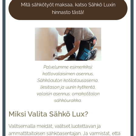
Mitä sähkötyöt maksaa, katso Sähkö Luxin
hinnasto tästä!
Palvelumme esimerkiksi:
kattovalaisimen asennus,
Sähköauton kotilatausasema,
liesitason ja uunin kytkentä,
valaisin asennus, omakotitalon
sähköurakka.
Miksi Valita Sähkö Lux?
Valitsemalla meidät, valitset luotettavan ja
ammattitaitoisen sähköasentajan. Ja varmistat, että