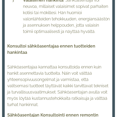
Valaisimen hankinta
: Sähköasentaja voi
neuvoa, millaiset valaisimet sopivat parhaiten
kotiisi tai mökillesi. Hän huomioi
valonlähteiden tehokkuuden, energiansäästön
ja asennuksen helppouden, jotta valaisin
toimii optimaalisesti ja näyttää hyvältä.
Konsultoi sähköasentajaa ennen tuotteiden
hankintaa
Sähköasentajaa kannattaa konsultoida ennen kuin
hankit asennettavia tuotteita. Näin voit välttää
yhteensopivuusongelmat ja varmistaa, että
valitsemasi tuotteet täyttävät kaikki tarvittavat tekniset
ja turvallisuusvaatimukset. Sähköasentajan avulla voit
myös löytää kustannustehokkaita ratkaisuja ja välttää
turhat hankinnat.
Sähköasentajan Konsultointi ennen remontin